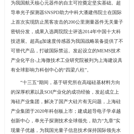
为我国航天核心元器件的自主可控奠定坚实基础。超
导单光子探测器
SNSPD
助力中科大潘建伟院士在国际
上首次实现防止黑客攻击的
200
公里测量器件无关量子
密钥分发，成果入选两院院士评选
2014
年中国十大科
技进展。超高
g
加速度传感器为我国战略装备提供了不
可替代产品，打破国际禁运。发起设立的
MEMS
技术
产业化平台
-
上海微技术工业研究院被列为上海建设具
有全球影响力科创中心的“四梁八柱”。
“十三五”期间，基于研究所在高端硅基材料方向
的深厚积累以及SOI产业化的成功经验，发起成立上
海硅产业集团，解决了国产大硅片有无问题，上海硅
产业集团于2020年科创板上市；建成超导电子学卓越
创新中心，单光子探测技术全球领先，助力“九章”实
现量子优越，为我国光量子信息技术保持国际领先水