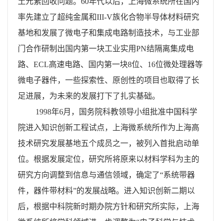
土元素回收问题。
60
年代以后，上海微系统所在国内
率先建立了超纯金属和
III-V
族化合物半导体材料研究
基地和发展了微电子和集成电路制造技术，与工业部
门合作研制出国内第一块工业实用
PN
结隔离集成电
路、
ECL
高速电路、国内第一块
8
位、
16
位微处理器等
微电子器件，一些探索性、原创性的项目也取得了长
足进展，为未来的发展打下了扎实基础。
1998
年
6
月，国务院科教领导小组批准中国科学
院进入知识创新工程试点，上海微系统所作为上海高
技术研究发展基地五个成员之一，被列入首批启动单
位。根据发展定位，研究所将原来以材料学科为主的
研究方向调整到信息与通信领域，确定了
“
系统带器
件，器件带材料
”
的发展战略。进入知识创新二期以
后，根据中科院新时期办院方针和研究所实际，上海