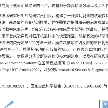
靠的病毒载量定量结果的平台，这将对于提高检测效率以及诊断
术研究所毛红菊研究员团队，构建了一种多功能化的核酸快速
够快速且高通量的筛查待测样本，并在需要时提供精确的病毒载量
滴数字PCR芯片，均能在15分钟内完成整个核酸扩增反应，并
利用平台成功实现对临床核酸样本的快速筛查，能够有效的将阴
传统的荧光定量PCR方法一致，而单次核酸扩增反应的整体耗时
快速检测平台，凭借其多功能和超快的特点，可以很容易地适应
将进一步促进分子诊断快速检测技术的进步，以及在研究和临床应用
st SARS-CoV-2 detection platform”在国际权威期刊《Lab on a Chip》
 a Chip HOT Articles 2022，以及被Miniaturised Sensors 
0108202）、国家自然科学基金（61971410、62001458