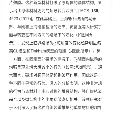
片薄膜。这种新型材料打破了原母体的晶体结构，显
示出比母体材料更高的超导转变温度
T
[JACS,
139
,
c
4623 (2017)]
。在此基础上，上海微系统所的马永
辉、牟刚和上海硅酸盐所的潘杰、黄富强等人研究了
超导转变在不同方向的磁场下的演化（如图
a
所
示），发现上临界磁场
B
随角度的变化趋势明显偏
c2
离
GL
模型和
Tinkham
模型的预期（如图
b
所示）。另
一方面，在固定面外磁场的情况下，
T
随面内磁场的
c
增强呈现先增大后减小的行为（如图
c
和
d
所示）；通
常而言，磁场对超导总是起到破坏作用，因此这是一
种不同于寻常的行为。深入的分析表明，这种非常规
的行为与该材料非中心对称的堆叠结构、强自旋轨道
耦合以及微结构中的小角褶皱密切相关。该项研究对
于人们深入了解这种自
组装重堆垛的单层材料的超导