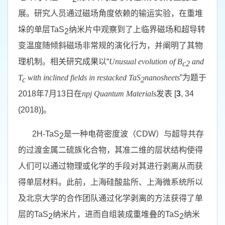
展。研究人员通过磁场角度依赖的输运实验，在重堆
垛的单层
TaS
纳米片中观察到了上临界磁场和超导转
2
变温度随倾斜磁场非常规的演化行为，并阐明了其物
理机制。相关研究成果以“
Unusual evolution of B
and
c2
T
with inclined fields in restacked TaS
nanosheets
”为题于
c
2
2018
年
7
月
13
日在
npj Quantum Materials
发表
[
3
, 34
(2018)]
。
2H-TaS
是一种电荷密度波（
CDW
）与超导共存
2
的过渡金属二硫族化合物，其准二维的层状结构使得
人们可以通过物理或化学的手段对其进行剥离从而获
得单层材料。此前，上海硅酸盐所、上海微系统所以
及北京大学的合作团队通过化学剥离的方法获得了单
层的
TaS
纳米片，进而自组装成重堆叠的
TaS
纳米
2
2