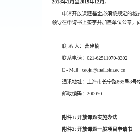
2018
年
1
月至
2019
年
12
月
。
申请开放课题基金必须按规定的格
领导在申请书上签字并加盖单位公章，
联 系 人：曹建楠
联系电话：
021-62511070-8302
E - Mail : caojn@mail.sim.ac.cn
通讯地址：上海市长宁路
865
号
8
号
邮政编码：
200050
附件
1:
开放课题实施办法
附件
2:
开放课题一般项目申请书