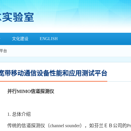
台
文化建设
ENGLISH
平台
宽带移动通信设备性能和应用测试平台
并行
MIMO
信道探测仪
1.
总体介绍
传统的信道探测仪（
channel sounder
），如芬兰ＥＢ公司的
P