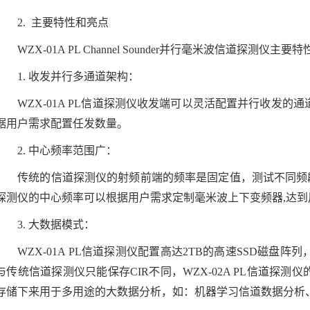
2.
主要特性和亮点
WZX-01A PL Channel Sounder
并行毫米波信道探测仪主要特
1.
收发并行多通道架构：
WZX-01A PL
信道探测仪收发端可以灵活配置并行收发的通
据用户需求配置任发数量。
2.
中心频率范围广：
传统的信道探测仪的射频前端的频率是固定值，测试不同频
探测仪的中心频率可以根据用户需求定制毫米波上下变频器
,
达到
3.
大数据模式：
WZX-01A PL
信道探测仪配置高达
2TB
的高速
SSD
磁盘阵列
与传统信道探测仪只能保存
CIR
不同，
WZX-02A PL
信道探测仪
存储下来用于多用途的大数据分析，如：机器学习信道数据分析