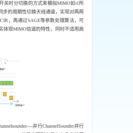
开关时分切换的方式来模拟
MIMO如t
1
所
同步的周期性切换天线通道，实现对两两
的
CIR
，再通过
SAGE
等参数处理算法，可
实体现
MIMO
信道的特性，同时不适用高
hannelsounder----
并行
ChannelSounder
并行