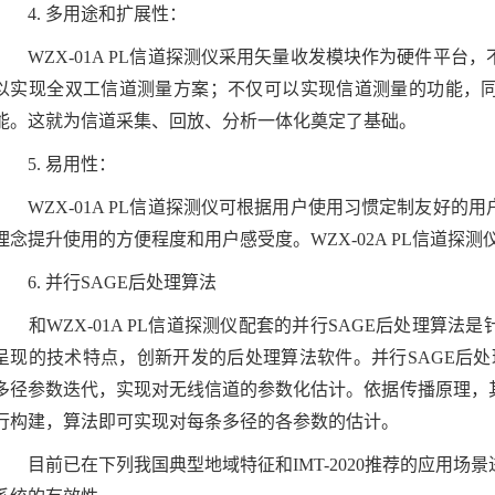
4.
多用途和扩展性：
WZX-01A PL
信道探测仪采用矢量收发模块作为硬件平台，
以实现全双工信道测量方案；不仅可以实现信道测量的功能，
能。这就为信道采集、回放、分析一体化奠定了基础。
5.
易用性：
WZX-01A PL
信道探测仪可根据用户使用习惯定制友好的用
理念提升使用的方便程度和用户感受度。
WZX-02A PL
信道探测
6.
并行
SAGE
后处理算法
和
WZX-01A PL
信道探测仪配套的并行
SAGE
后处理算法是
呈现的技术特点，创新开发的后处理算法软件。并行
SAGE
后处
多径参数迭代，实现对无线信道的参数化估计。依据传播原理，
行构建，算法即可实现对每条多径的各参数的估计。
目前已在下列我国典型地域特征和
IMT-2020
推荐的应用场景