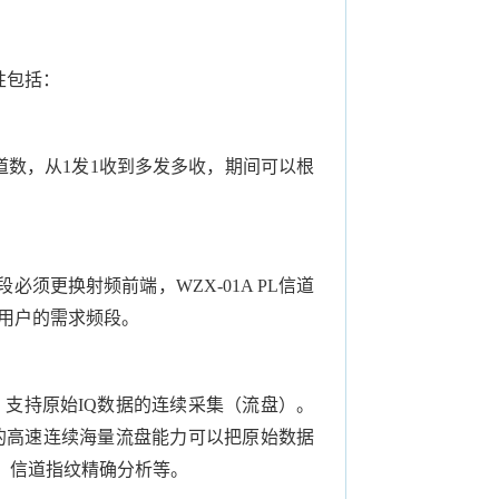
性包括：
道数，从
1
发
1
收到多发多收，期间可以根
段必须更换射频前端，
WZX-01A PL
信道
用户的需求频段。
，支持原始
IQ
数据的连续采集（流盘）。
的高速连续海量流盘能力可以把原始数据
、信道指纹精确分析等。