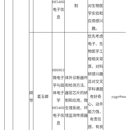
085400
制
对生物医
电子信
学实验和
息
应用感兴
趣。
优先考虑
电子、生
物医学工
程相关背
景，对科
080903
研感兴趣
微电子
体外诊断器件
且对交叉
学与固
和检测方法、
学科课题
硕
体电子
器官芯片的研
葛玉卿
有好奇
yqge#mail.s
导
学
制和应用，微
心，动手
085400
生理系统、环
能力强，
电子信
境监测传感器
有责任
息
感，有良