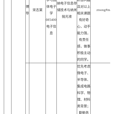
纳电子信息存
博
体电子
且对以上
宋志棠
储技术与纳米
ztsong#mail.
导
学
相关课题
抛光液
085400
有好奇
电子信
心，动手
息
能力强，
有责任
感，做事
积极主动
的同学。
优先考虑
微电子、
半导体、
集成电路
科学、物
理、材料
类背景；
勤勉务