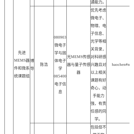
通能力。
优先考虑
微电子、
物理、电
子信息、
080903
光学等相
微电子
关背录，
先进
学与固
光MEMS传感
对科研感
MEMS器
博
体电子
陈浩
器与量子传感
兴趣且对
haochen#mail
件和微系
导
学
器
以上相关
统课题组
085400
课题有好
电子信
奇心，动
息
手能力
强，有责
任感的同
学。
包括但不