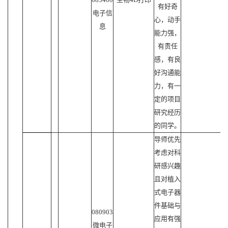
有好奇
电子信
心，动手
息
能力强，
有责任
感，有良
好沟通能
力，有一
定的项目
研究经历
的同学。
导师优先
考虑对科
研感兴趣
且对植入
式电子器
件基础与
080903
应用有强
微电子