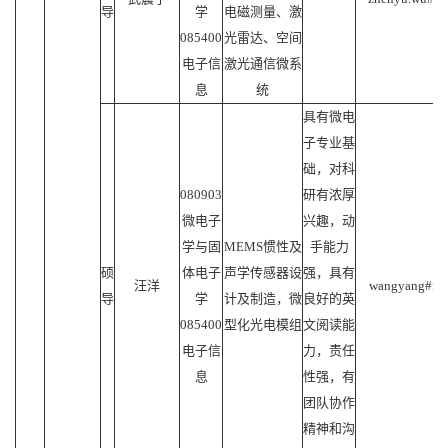
导
学
电磁测量、激
085400
光雷达、空间
电子信
激光通信微系
息
统
具有微电
子专业基
础，对科
080903
研有浓厚
微电子
兴趣，动
学与固
MEMS惯性及
手能力
硕
体电子
声学传感器设
强，具有
汪洋
wangyang#mai
导
学
计及制造，微
良好的英
085400
型化光电模组
文阅读能
电子信
力，责任
息
性强，有
团队协作
精神和沟