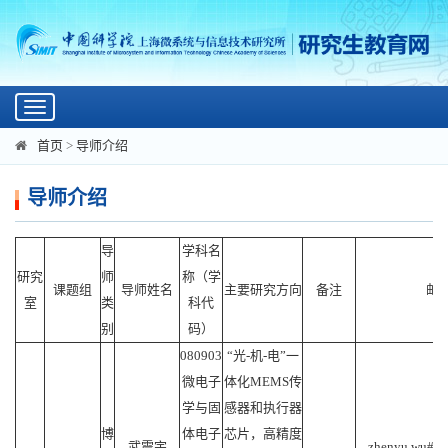
Toggle
navigation
首页
>
导师介绍
导师介绍
导
学科名
研究
师
称（学
课题组
导师姓名
主要研究方向
备注
邮
室
类
科代
别
码）
080903
“光-机-电”一
微电子
体化MEMS传
学与固
感器和执行器
博
体电子
芯片，高精度
武震宇
zhenyu.wu#mai