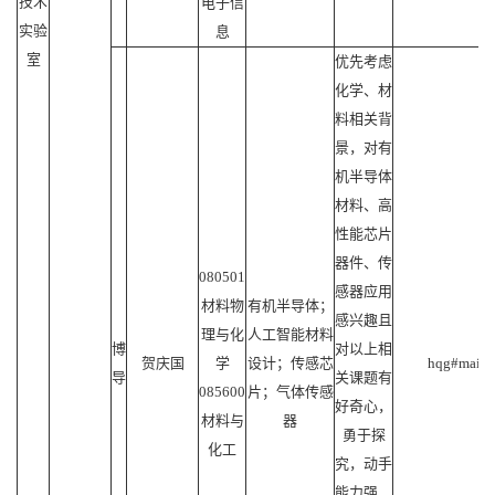
技术
电子信
实验
息
室
优先考虑
化学、材
料相关背
景，对有
机半导体
材料、高
性能芯片
器件、传
080501
感器应用
材料物
有机半导体；
感兴趣且
理与化
人工智能材料
博
对以上相
贺庆国
学
设计；传感芯
hqg#mail.s
导
关课题有
085600
片；气体传感
好奇心，
材料与
器
勇于探
化工
究，动手
能力强，