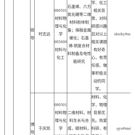
学、化工
石墨烯、六方
080501
相关背
氮化硼等二维
材料物
景，对科
材料粉体制
理与化
研感兴趣
硕
备；熔融金属
时志远
学
且对以上
shizhy#mail.
导
催化；石墨
085600
相关课题
烯-铜复合材
材料与
有好奇
料制备及电性
化工
心，有责
能研究
任感，做
事积极主
动的同
学。
材料，化
080501
学，物理
材料物
二维材料，材
背景优
理与化
料生长与合
先。热爱
博
于庆凯
学
成，碳材料，
科研，有
qyu#mail.s
导