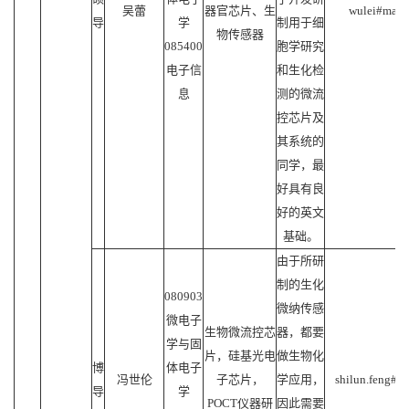
吴蕾
器官芯片、生
wulei#mail.
导
学
制用于细
物传感器
085400
胞学研究
电子信
和生化检
息
测的微流
控芯片及
其系统的
同学，最
好具有良
好的英文
基础。
由于所研
制的生化
080903
微纳传感
微电子
生物微流控芯
器，都要
学与固
片，硅基光电
做生物化
博
体电子
冯世伦
子芯片，
学应用，
shilun.feng#ma
导
学
POCT仪器研
因此需要