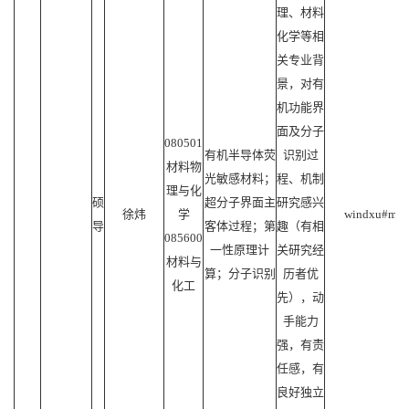
理、材料
化学等相
关专业背
景，对有
机功能界
面及分子
080501
有机半导体荧
识别过
材料物
光敏感材料；
程、机制
理与化
硕
超分子界面主
研究感兴
徐炜
学
windxu#mail.
导
客体过程；第
趣（有相
085600
一性原理计
关研究经
材料与
算；分子识别
历者优
化工
先），动
手能力
强，有责
任感，有
良好独立