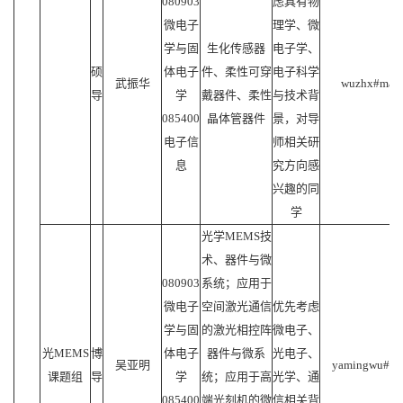
080903
虑具有物
微电子
理学、微
学与固
生化传感器
电子学、
硕
体电子
件、柔性可穿
电子科学
武振华
wuzhx#mail.
导
学
戴器件、柔性
与技术背
085400
晶体管器件
景，对导
电子信
师相关研
息
究方向感
兴趣的同
学
光学MEMS技
术、器件与微
080903
系统；应用于
微电子
空间激光通信
优先考虑
学与固
的激光相控阵
微电子、
光MEMS
博
体电子
器件与微系
光电子、
吴亚明
yamingwu#mai
课题组
导
学
统；应用于高
光学、通
085400
端光刻机的微
信相关背