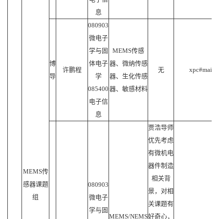
息
080903
微电子
学与固
MEMS传感
博
体电子
器、微纳传感
许鹏程
无
xpc#mail.s
导
学
器、生化传感
085400
器、敏感材料
电子信
息
贾浩导师
优先考虑
有微机电
器件制造
MEMS传
相关背
感器课题
080903
景，对相
组
微电子
关课题有
学与固
MEMS/NEMS
好奇心，