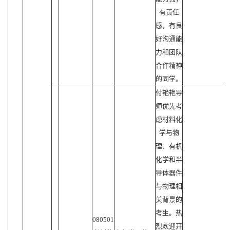
有责任
感，有良
好沟通能
力和团队
合作精神
的同学。
付艳艳导
师优先考
虑材料化
学与物
理、有机
化学和半
导体器件
与物理相
关背景的
考生。热
080501
烈欢迎开