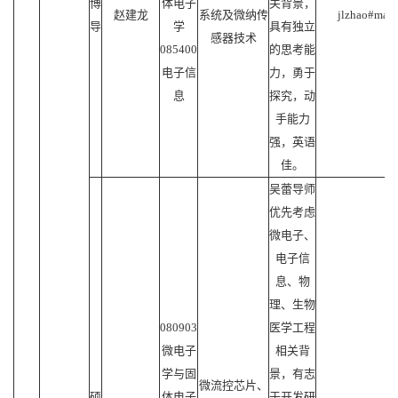
博
体电子
关背景，
赵建龙
系统及微纳传
jlzhao#mail.
导
学
具有独立
感器技术
085400
的思考能
电子信
力，勇于
息
探究，动
手能力
强，英语
佳。
吴蕾导师
优先考虑
微电子、
电子信
息、物
理、生物
080903
医学工程
微电子
相关背
学与固
景，有志
微流控芯片、
硕
体电子
于开发研