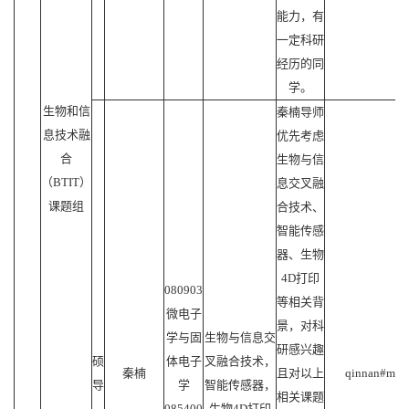
能力，有
一定科研
经历的同
学。
生物和信
秦楠导师
息技术融
优先考虑
合
生物与信
（BTIT）
息交叉融
课题组
合技术、
智能传感
器、生物
4D打印
080903
等相关背
微电子
景，对科
学与固
生物与信息交
研感兴趣
硕
体电子
叉融合技术，
秦楠
且对以上
qinnan#mail.
导
学
智能传感器，
相关课题
085400
生物4D打印