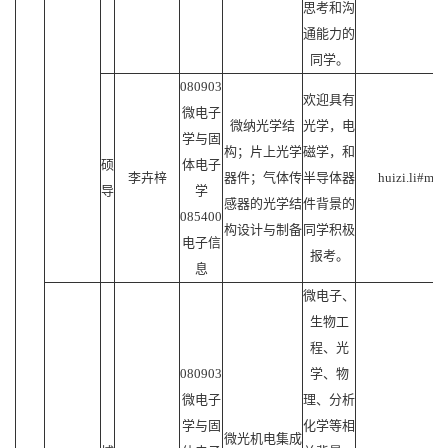
思考和沟
通能力的
同学。
080903
欢迎具有
微电子
微纳光学结
光学，电
学与固
构；片上光学
磁学，和
硕
体电子
李卉梓
器件；气体传
半导体器
huizi.li#mail
导
学
感器的光学结
件背景的
085400
构设计与制备
同学积极
电子信
报考。
息
微电子、
生物工
程、光
080903
学、物
微电子
理、分析
学与固
化学等相
微光机电集成