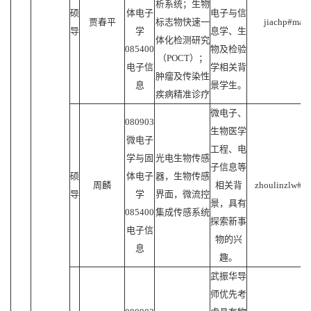
析系统；生物
硕
体电子
电子与信
贾春平
标志物快速一
jiachp#mail.
导
学
息学、生
体化检测研究
085400
物及检验
（POCT）；
电子信
学相关背
肿瘤及传染性
息
景学生。
疾病精准诊疗
微电子、
080903
生物医学
微电子
工程、电
学与固
光电生物传感
子信息等
硕
体电子
器，生物传感
周麟
相关背
zhoulinzlw#mai
导
学
界面，微流控
景，具有
085400
集成传感系统
探索新事
电子信
物的兴
息
趣。
武振华导
师优先考