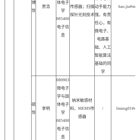
博
体电子
贾浩
传感器；扫描
动手能力
hao.jia#mail
导
学
探针光刻技术
强，有责
085400
任心，有
电子信
微电子、
息
电路基
础、人工
智能算法
基础的同
学
080903
微电子
学与固
纳米敏感材
硕
体电子
李明
料、MEMS传
/
liming01#mail
导
学
感器
085400
电子信
息