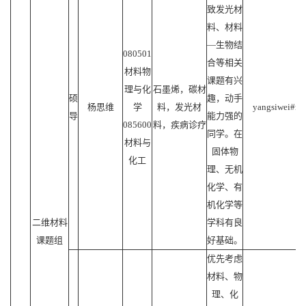
致发光材
料、材料
—生物结
080501
合等相关
材料物
课题有兴
理与化
石墨烯，碳材
硕
趣，动手
杨思维
学
料，发光材
yangsiwei#mai
导
能力强的
085600
料，疾病诊疗
同学。在
材料与
固体物
化工
理、无机
化学、有
机化学等
二维材料
学科有良
课题组
好基础。
优先考虑
材料、物
理、化