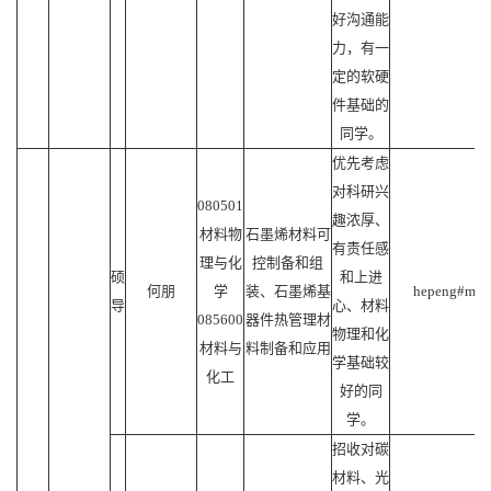
好沟通能
力，有一
定的软硬
件基础的
同学。
优先考虑
对科研兴
080501
趣浓厚、
材料物
石墨烯材料可
有责任感
理与化
控制备和组
硕
和上进
何朋
学
装、石墨烯基
hepeng#mail.
导
心、材料
085600
器件热管理材
物理和化
材料与
料制备和应用
学基础较
化工
好的同
学。
招收对碳
材料、光