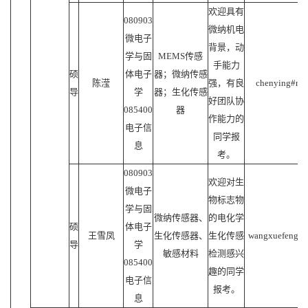
欢迎具有
080903
微纳机电
微电子
背景，动
学与固
MEMS传感
手能力
硕
体电子
器；微纳传感
陈滢
强，有良
chenying#mail
导
学
器；生化传感
好团队协
085400
器
作能力的
电子信
同学报
息
考。
080903
欢迎对生
微电子
物标志物
学与固
微纳传感器、
的电化学
硕
体电子
王雪凤
生化传感器、
生化传感
wangxuefeng#ma
导
学
敏感材料
检测感兴
085400
趣的同学
电子信
报考。
息