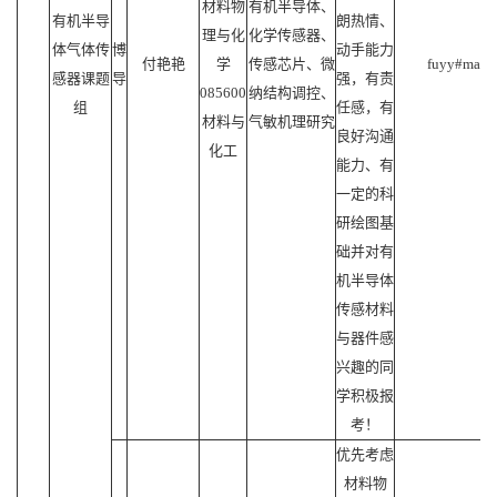
材料物
有机半导体、
有机半导
朗热情、
理与化
化学传感器、
体气体传
博
动手能力
付艳艳
学
传感芯片、微
fuyy#mail.s
感器课题
导
强，有责
085600
纳结构调控、
组
任感，有
材料与
气敏机理研究
良好沟通
化工
能力、有
一定的科
研绘图基
础并对有
机半导体
传感材料
与器件感
兴趣的同
学积极报
考！
优先考虑
材料物