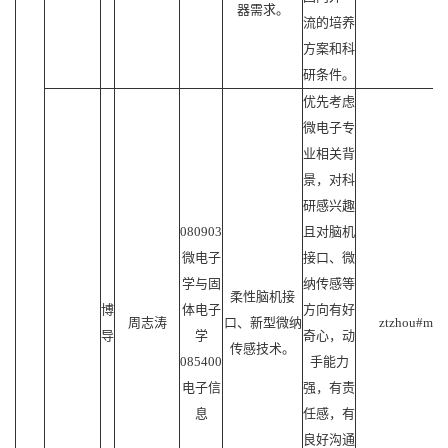
器需求。
流的培养
方案和科
研条件。
优先考虑
微电子专
业相关背
景，对科
研感兴趣
080903
且对脑机
微电子
接口、微
学与固
纳传感等
柔性脑机接
博
体电子
方向有好
周志涛
口、新型微纳
ztzhou#mail.
导
学
奇心，动
传感技术。
085400
手能力
电子信
强，有责
息
任感，有
良好沟通