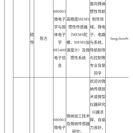
面向微纳
080903
惯性导航
微电子
高精度MEMS
制导领
学与固
惯性传感器
域，微电
硕
体电子
（MEMS陀
子、电路
陈方
fangchen#mail
导
学
螺、MEMS加
与系统、
085400
速度计）及微
导航制导
电子信
惯性系统
与控制等
息
专业背景
同学
欢迎对微
纳传感技
术或微型
仪器研究
兴趣浓
微纳加工技术
080903
厚、自驱
及微纳传感器
微电子
力良好、
研究；