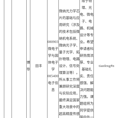
限于物
理、光
微纳光力学芯
电、微电
片的基础与应
子、电
用研究（涉及
路、机械
的技术包括微
设计等专
纳机电系统、
080903
业。希望
微纳光子学、
微电子
申请者科
量子光学、拓
学与固
研热情浓
扑物理、电路
博
体电子
厚、专业
田丰
设计、信号处
tianfeng#mail
导
学
基础扎
理算法等）。
085400
实、责任
所从事工作将
电子信
感强、解
兼顾研究深度
息
决问题能
与实际应用，
力强。课
最终满足国家
题组将为
重大场景中的
同学提供
超高精度传感
国内外一