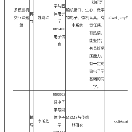
烈好奇
学与固
多模脑机
脑机接口、生
心，做事
博
体电子
交互课题
魏晓玲
物电子、微机
认真，有
xlwei-jerry#ma
导
学
组
电系统
责任感，
085400
有热情，
电子信
能坚持；
息
有良好承
压能力，
有一定的
微电子学
基础的同
学。
080903
微电子
学与固
博
体电子
MEMS与传感
李昕欣
xxli#mail.s
导
学
器研究