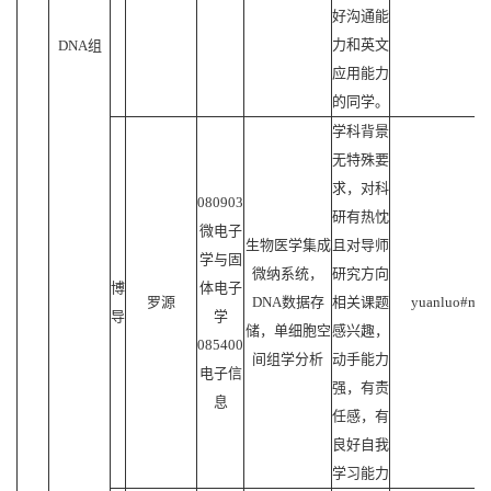
好沟通能
力和英文
DNA组
应用能力
的同学。
学科背景
无特殊要
求，对科
080903
研有热忱
微电子
生物医学集成
且对导师
学与固
微纳系统，
研究方向
博
体电子
罗源
DNA数据存
相关课题
yuanluo#mail
导
学
储，单细胞空
感兴趣，
085400
间组学分析
动手能力
电子信
强，有责
息
任感，有
良好自我
学习能力