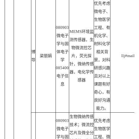
优先考虑
微电子、
生物医学
080903
工程、有
MEMS环境监
微电子
机化学、
测传感器，生
学与固
材料化学
物微流控芯
博
体电子
相关背
梁丽娟
片，荧光探
llj#mail.s
导
学
景，对科
针，微纳传感
085400
研感兴趣
器，电化学传
电子信
且对以上
感器
息
课题有好
奇心，有
良好沟通
能力。
生物微纳传感
080903
优先考虑
技术；微流控
微电子
生物医学
芯片及微全分
学与固
工程、微