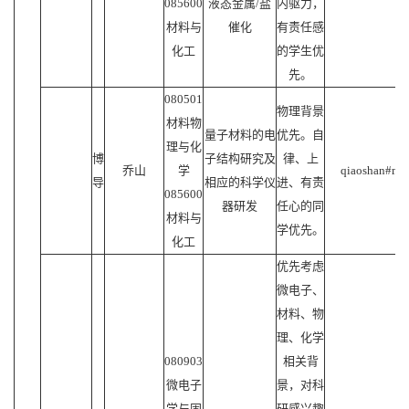
085600
液态金属/盐
内驱力，
材料与
催化
有责任感
化工
的学生优
先。
080501
物理背景
材料物
量子材料的电
优先。自
理与化
博
子结构研究及
律、上
乔山
学
qiaoshan#mail
导
相应的科学仪
进、有责
085600
器研发
任心的同
材料与
学优先。
化工
优先考虑
微电子、
材料、物
理、化学
080903
相关背
微电子
景，对科
学与固
研感兴趣