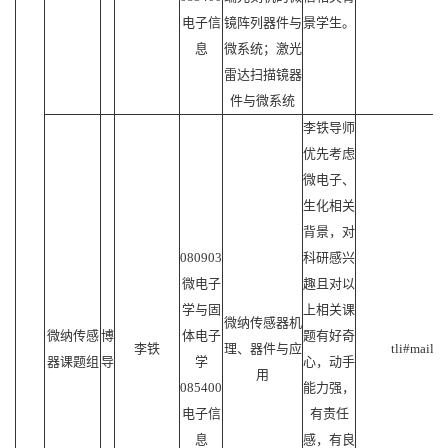
电子信
镜阵列器件与
景学生。
息
微系统；激光
雷达扫描镜器
件与微系统
李铁导师
优先考虑
微电子、
生化相关
背景，对
080903
科研感兴
微电子
趣且对以
学与固
上相关课
微纳传感器机
微纳传感
博
体电子
题有好奇
李铁
理、器件与应
tli#mail.s
器课题组
导
学
心，动手
用
085400
能力强，
电子信
有责任
息
感，有良