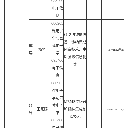
085400
电子信
息
080903
微电子
硅基时钟振荡
学与固
器、微纳集成
博
体电子
杨恒
制造技术、中
h.yang#mail.
导
学
医脉诊信息化
085400
等
电子信
息
080903
微电子
学与固
MEMS传感器
硕
体电子
王家畴
和微纳集成制
jiatao-wang#ma
导
学
造技术
085400
电子信