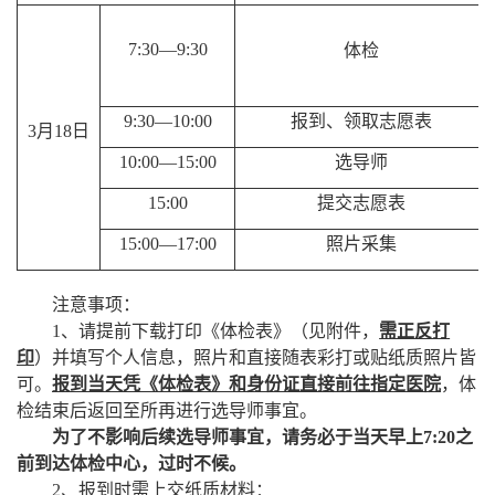
7:30—9:30
体检
9:30—10:00
报到、领取志愿表
3
月
18
日
10:00—15:00
选导师
15:00
提交志愿表
15:00—17:00
照片采集
注意事项：
1
、请提前下载打印《体检表》（见附件，
需正反打
印
）并填写个人信息，照片和直接随表彩打或贴纸质照片皆
可。
报到当天凭《体检表》和身份证直接前往指定医院
，体
检结束后返回至所再进行选导师事宜。
为了不影响后续选导师事宜，请务必于当天早上
7:20
之
前到达体检中心，过时不候。
2
、报到时需上交纸质材料：