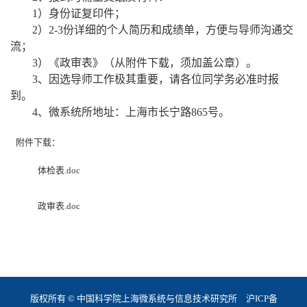
1
）身份证复印件；
2
）
2-3
份详细的个人简历和成绩单，方便与导师沟通交
流；
3
）《政审表》（从附件下载，须加盖公章）。
3
、因选导师工作极其重要，请各位同学务必准时报
到。
4
、微系统所地址：上海市长宁路
865
号。
附件下载：
体检表.doc
政审表.doc
版权所有 © 中国科学院上海微系统与信息技术研究所
沪ICP备