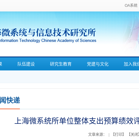
OA系统
果
队伍建设
研究生教育
党建与文化
加入我
闻快递
上海微系统所单位整体支出预算绩效
文章来源：
| 【
打印
】 【
关闭