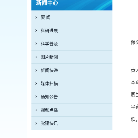
新闻中心
要 闻
科研进展
保
科学普及
图片新闻
责
新闻快递
本
媒体扫描
周
通知公告
平
视频点播
跃
党建快讯