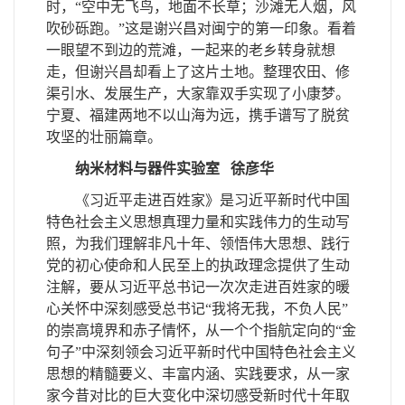
时，“空中无飞鸟，地面不长草；沙滩无人烟，风
吹砂砾跑。”这是谢兴昌对闽宁的第一印象。看着
一眼望不到边的荒滩，一起来的老乡转身就想
走，但谢兴昌却看上了这片土地。整理农田、修
渠引水、发展生产，大家靠双手实现了小康梦。
宁夏、福建两地不以山海为远，携手谱写了脱贫
攻坚的壮丽篇章。
纳米材料与器件实验室
徐彦华
《习近平走进百姓家》是习近平新时代中国
特色社会主义思想真理力量和实践伟力的生动写
照，为我们理解非凡十年、领悟伟大思想、践行
党的初心使命和人民至上的执政理念提供了生动
注解，要从习近平总书记一次次走进百姓家的暖
心关怀中深刻感受总书记“我将无我，不负人民”
的崇高境界和赤子情怀，从一个个指航定向的“金
句子”中深刻领会习近平新时代中国特色社会主义
思想的精髓要义、丰富内涵、实践要求，从一家
家今昔对比的巨大变化中深切感受新时代十年取