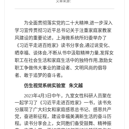
文章来源：
为全面贯彻落实党的二十大精神,进一步深入
学习宣传贯彻习近平总书记关于注重家庭家教家
风建设的重要论述，上海微系统所妇委举办了
《习近平走进百姓家》读书分享会,通过说变化、
晒幸福、谈体会,不断从书中汲取精神力量,发挥女
职工在社会生活和家庭生活中的独特作用,激励女
职工争做伟大事业的建设者、文明风尚的倡导
者、敢于追梦的奋斗者。
仿生视觉系统实验室
朱文越
2023年4月3日中午，九室女性科研人员聚在
一起学习了
《习近平走进百姓家》一书，
该书
充
分展现了广大妇女和家庭感恩总书记、感恩共产
党，奋进新征程，建设幸福美满新生活的奋斗历
程。
读书分享会上
，
女同胞们
备受鼓舞、精神振