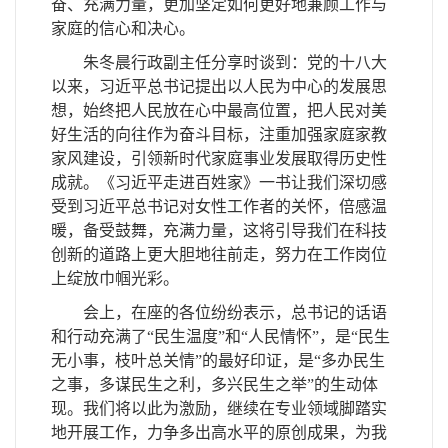
奋、充满力量，更加坚定
如何更好地兼顾工作与
家庭
的信心和决心。
朱冬晨行政副主任分享时谈到：党的十八大
以来，习近平总书记提出以人民为中心的发展思
想，始终把人民放在心中最高位置，把人民对美
好生活的向往作为奋斗目标，注重加强家庭家教
家风建设，引领新时代家庭事业发展取得历史性
成就。
《习近平走进百姓家》一书
让我们深切感
受到习近平总书记对女性工作者的关怀，倍感温
暖，备受鼓舞，充满力量，这将引导我们在科技
创新的道路上更大胆地往前走，努力在工作岗位
上绽放巾帼光彩。
会上，在座的各位纷纷表示，
总书记的话语
和行动充满了“民生温度”和“人民情怀”，是“民生
无小事，枝叶总关情”的最好印证，是“多办民生
之事，多谋民生之利，多兴民生之举”的生动体
现。
我们将以此为激励，继续在专业领域脚踏实
地开展工作，力争多出高水平的原创成果，为我