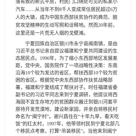
落有致的新式平房，村民门口随处可见的私家小
汽车
……
从当年不到8千人变成常住居民超过6万
人的大镇，成为中国东西部扶贫协作的典范、脱
贫攻坚精神的生动写照和诠释地。然而2
0
年前，
这里还是一片荒无人烟的戈壁滩。
宁夏回族自治区银川市永宁县闽南镇，是由
习近平总书记亲自提议福建和宁夏共同建设的生
态居民点。1
996
年，为了缩小东西部地区发展差
距，党中央、国务院作了一项战略性决策：东南
沿海1
0
个较为发达的省区，帮扶西部1
0
个较为贫
困的省区。根据党中央东西部协作扶贫战略部
署，福建和宁夏结成了帮扶对子。时任福建省委
副书记的习近平同志来到宁夏调研，他提议将西
海固不宜生存地方的贫困群众搬迁到银川河套平
原待开发荒漠地，建设新家园，并亲自将移民村
命名为“闽宁村”。谢兴昌住在“十年九旱，看天吃
饭”的红太村，1
997
年，他带领村民到宁夏北部几
个移民点考察，打算“吊装移民”。当他来到闽宁