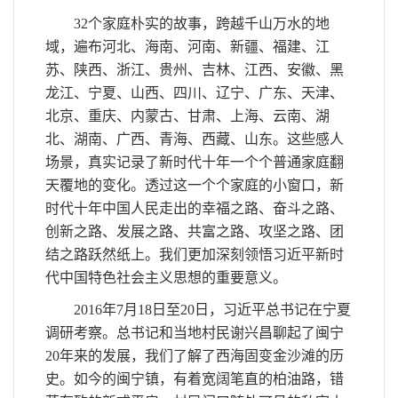
3
2
个家庭朴实的故事，跨越千山万水的地
域，遍布河北、海南、河南、新疆、福建、江
苏、陕西、浙江、贵州、吉林、江西、安徽、黑
龙江、宁夏、山西、四川、辽宁、广东、天津、
北京、重庆、内蒙古、甘肃、上海、云南、湖
北、湖南、广西、青海、西藏、山东。这些感人
场景，真实记录了新时代十年一个个普通家庭翻
天覆地的变化。透过这一个个家庭的小窗口，新
时代十年中国人民走出的幸福之路、奋斗之路、
创新之路、发展之路、共富之路、攻坚之路、团
结之路跃然纸上。我们更加深刻领悟习近平新时
代中国特色社会主义思想的重要意义。
2
016
年7月1
8
日至2
0
日，习近平总书记在宁夏
调研考察。总书记和当地村民谢兴昌聊起了闽宁
2
0
年来的发展，我们了解了西海固变金沙滩的历
史。如今的闽宁镇，有着宽阔笔直的柏油路，错