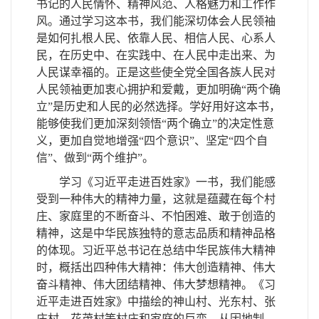
书记的人民情怀、精神风范、人格魅力和工作作
风。通过学习这本书，我们能深切体会人民领袖
是如何扎根人民、依靠人民、相信人民、心系人
民，在历史中、在实践中、在人民中走出来、为
人民谋幸福的。正是这些使全党全国各族人民对
人民领袖更加衷心拥护和爱戴，更加明确
“
两个确
立
”
是历史和人民的必然选择。学好用好这本书，
能够使我们更加深刻领悟
“
两个确立
”
的决定性意
义，更加自觉地增强
“
四个意识
”
、坚定
“
四个自
信
”
、做到
“
两个维护
”
。
学习《习近平走进百姓家》一书，我们能感
受到一种伟大的精神力量，这就是蕴藏在每个村
庄、家庭里的不断奋斗、不怕困难、敢于创造的
精神，这是中华民族独特的意志品质和精神品格
的体现。习近平总书记在总结中华民族伟大精神
时，概括出四种伟大精神：伟大创造精神、伟大
奋斗精神、伟大团结精神、伟大梦想精神。《习
近平走进百姓家》中描绘的神山村、光东村、张
庄村、花茂村等村庄和家庭的巨变，从因地制