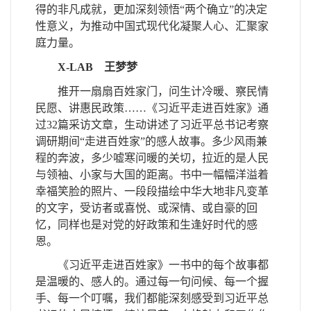
得的非凡成就，更加深刻领悟“两个确立”的决定
性意义，为推动中国式现代化凝聚人心、汇聚家
庭力量。
X-LAB
王梦梦
推开一扇扇百姓家门，问生计冷暖、察民情
民愿、讲惠民政策……《习近平走进百姓家》通
过
32
篇采访文章，生动讲述了习近平总书记考察
调研期间“走进百姓家”的感人故事。多少风雨兼
程的奔波，多少嘘寒问暖的关切，拉近的是人民
与领袖、小家与大国的距离。书中一幅幅洋溢着
幸福笑脸的照片、一段段描绘中华大地非凡变革
的文字，受访者或喜悦、或深情、或自豪的回
忆，同样也是对党的好政策和生逢好时代的感
恩。
《习近平走进百姓家》一书中的每个故事都
是温暖的、感人的。通过每一句问候、每一个握
手、每一个叮嘱，我们都能深刻感受到习近平总