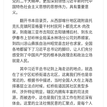
党的二十大精神，更加深刻领悟习近平新时代中
国特色社会主义思想的思想伟力，具有重要意
义。
翻开书本目录页，从西部喀什地区疏附县托
克扎克镇阿亚格曼干村村民阿卜都克尤木·肉孜
家，到南端三亚市吉阳区吉阳镇博后村、到东北
伊春市上甘岭林业局溪水林场分公司刘养顺家、
到四川凉山彝族自治州昭觉县吉好也求家，全国
各地都留下了习近平总书记的脚印，让人们充分
感受到了中国共产党的根本执政理念和政治立场
就是人民。
其中习近平总书记到上海走访的地点，就选
在了长宁区虹桥街道古北区，这离我们所也是非
常近的，根据书中描述，当时全国人大在上海选
择基层立法点时候，虹桥街道因其社区类型多
样、涉外特征明显，辖区内拥有丰富的司法资
源，而被选中，这也是我们生活工作在附近深有
体会。这里的立法社情民意的汇聚点，是每个人