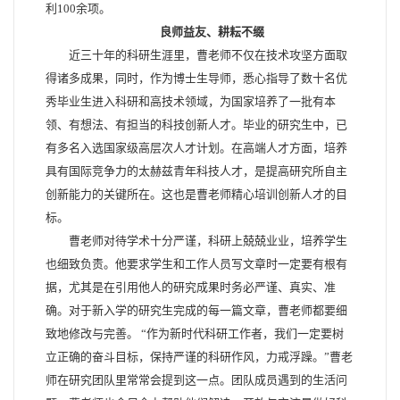
利100余项。
良师益友、耕耘不缀
近三十年的科研生涯里，曹老师不仅在技术攻坚方面取
得诸多成果，同时，作为博士生导师，悉心指导了数十名优
秀毕业生进入科研和高技术领域，为国家培养了一批有本
领、有想法、有担当的科技创新人才。毕业的研究生中，已
有多名入选国家级高层次人才计划。在高端人才方面，培养
具有国际竞争力的太赫兹青年科技人才，是提高研究所自主
创新能力的关键所在。这也是曹老师精心培训创新人才的目
标。
曹老师对待学术十分严谨，科研上兢兢业业，培养学生
也细致负责。他要求学生和工作人员写文章时一定要有根有
据，尤其是在引用他人的研究成果时务必严谨、真实、准
确。对于新入学的研究生完成的每一篇文章，曹老师都要细
致地修改与完善。 “作为新时代科研工作者，我们一定要树
立正确的奋斗目标，保持严谨的科研作风，力戒浮躁。”曹老
师在研究团队里常常会提到这一点。团队成员遇到的生活问