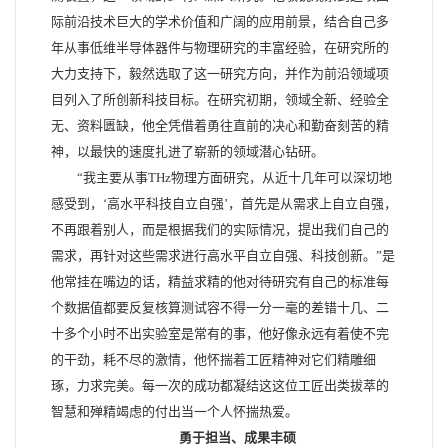
际前沿技术巨大的学术价值和广阔的应用前景，结合自己多
年从事低维半导体器件与物理研究的丰富经验，在研究所的
大力支持下，毅然选取了这一研究方向，并作为前沿领域项
目列入了所创新科技目标。在研究初期，领域全新、经验全
无、资料匮缺，他全凭借着勇往直前的决心和勤奋刻苦的精
神，以最快的速度扎进了崭新的领域潜心钻研。
“我主要从事THz物理方面研究，从近十几年可以深切地
感受到，‘高水平科技自立自强’，首先是从需求上自立自强，
不再跟着别人，而是根据我们的实际情况，提出我们自己的
需求，再针对这些需求进行高水平自立自强、科技创新。”是
他常挂在嘴边的话，精益求精的他对待研究有自己的标准每
个数据值都要反复核算测试容不得一分一毫的差错十几、二
十多个小时不出实验室是常有的事，他好像永远有着使不完
的干劲，耗不尽的激情，他怀揣着工匠精神对它们精雕细
琢，力求完美。每一次的成功都凝结这这位工匠出类拔萃的
智慧和殚精竭虑的付出当一个人怀揣热爱。
勇于担当、成果丰硕