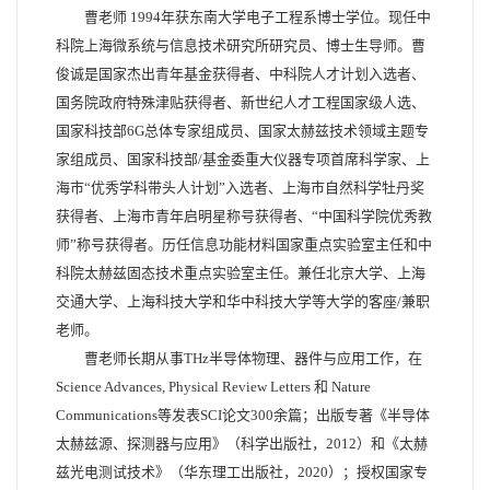
曹老师 1994年获东南大学电子工程系博士学位。现任中
科院上海微系统与信息技术研究所研究员、博士生导师。曹
俊诚是国家杰出青年基金获得者、中科院人才计划入选者、
国务院政府特殊津贴获得者、新世纪人才工程国家级人选、
国家科技部6G总体专家组成员、国家太赫兹技术领域主题专
家组成员、国家科技部/基金委重大仪器专项首席科学家、上
海市“优秀学科带头人计划”入选者、上海市自然科学牡丹奖
获得者、上海市青年启明星称号获得者、“中国科学院优秀教
师”称号获得者。历任信息功能材料国家重点实验室主任和中
科院太赫兹固态技术重点实验室主任。兼任北京大学、上海
交通大学、上海科技大学和华中科技大学等大学的客座/兼职
老师。
曹老师长期从事THz半导体物理、器件与应用工作，在
Science Advances, Physical Review Letters 和 Nature
Communications等发表SCI论文300余篇；出版专著《半导体
太赫兹源、探测器与应用》（科学出版社，2012）和《太赫
兹光电测试技术》（华东理工出版社，2020）；授权国家专