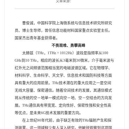
文章来源：
曹俊诚，中国科学院上海微系统与信息技术研究所研究
员、博士生导师，曾任信息功能材料国家重点实验室主任。
国家杰出青年基金获得者。
不畏艰难、勇攀高峰
太赫兹（THz，1THz = 1012Hz）波段是指频率从100
GHz到10 THz，相应的波长从3毫米到30微米，介于毫米波与
红外光之间频谱范围相当宽的电磁波谱区域。它在物理学、
材料科学、生命科学、天文学、信息技术和国防科技等方面
具有重大的应用前景。THz技术潜在的重大应用之一是空间
无线大容量、保密通信。随着空间技术的发展，其通信模式
将从传统的空－地单一模式向空－地、空－空结合的方向发
展。THz通信具有带宽宽、定向性好、保密性强和安全性高
等优点，是未来6G技术发展的重要方向。
在上世纪90年代前，由于缺乏有效的THz辐射产生和探
测装置，这一领域鲜少有人深入研究。他敏锐观察到这项国