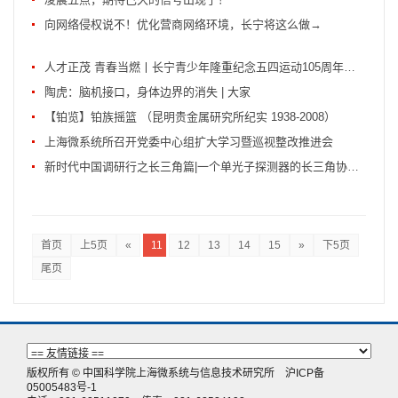
向网络侵权说不！优化营商网络环境，长宁将这么做→
人才正茂 青春当燃丨长宁青少年隆重纪念五四运动105周年暨建团102周年
陶虎：脑机接口，身体边界的消失 | 大家
【铂览】铂族摇篮 （昆明贵金属研究所纪实 1938-2008）
上海微系统所召开党委中心组扩大学习暨巡视整改推进会
新时代中国调研行之长三角篇|一个单光子探测器的长三角协同创新之旅
首页
上5页
«
11
12
13
14
15
»
下5页
尾页
版权所有 © 中国科学院上海微系统与信息技术研究所
沪ICP备
05005483号-1