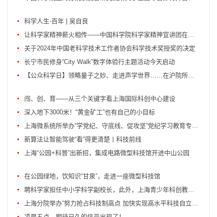
科学人生·百年 | 吴自良
让科学家精神薪火相传——中国科学院科学家精神宣讲团在上海开讲
关于2024年中国老科学技术工作者协会科学技术奖授奖的决定
长宁市民修身“City Walk”数字体验行主题活动今天启动
【公众科学日】领略量子之妙、走进声学世界……在沪院所共赏科学之奇
闯、创、育——从三个关键字看上海国际科创中心建设
深入地下3000米！“黄金矿工”也有自己的小目标
上海微系统所举办“学党纪、守底线、促攻坚”党纪学习教育专题报告会
新算法让智能驾驶“看”得更清楚丨科技前线
上海“公园+科普”出新招，集成电路微型科技馆开进中山公园
在公园绿地，饮知识“甘泉”，走进一座微型科技馆
聘科学家担任中小学科学副校长，此外，上海青少年科创教育还能做些啥？
上海分院举办“努力抢占科技制高点 加快实现高水平科技自立自强”研究所党政正职调...
凌晨五点，期待已久的信号出现了！