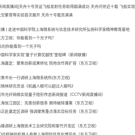
[新闻直播间]天舟十号货运飞船发射任务取得圆满成功 天舟问世近十载 飞船实
太空繁育等实验首次展开 天舟十号载货满满
直播 | 走进中国科学院上海微系统与信息技术研究所弘扬科学家精神教育基地
东方卫视：你能看到一个光子吗？
锚点|你能看到一个光子吗
中国科学家实现“量子计算优越性”里程碑（新闻联播）
上海嘉定：聚焦创新成果转化 院地合作再扩容（东方卫视）
应勇市长一行调研上海微系统所(东方卫视)
张晓林研究员谈《机器人眼可以超过人眼吗》
城市光纤网络实现量子隐形传态新闻报道（CCTV新闻直播间）
上海张江园区：完善创新链条 期待破除藩篱（东方卫视）
韩正赴嘉定区调研 强调聚焦重点落实目标任务（东方卫视）
杨雄调研上海微技术工业研究院和紫竹开发区（东方卫视）
3D远程操控机器人参展上海国际信息化博览会（东方卫视）