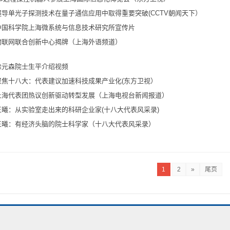
超导单光子探测技术在量子通信应用中取得重要突破(CCTV朝闻天下）
中国科学院上海微系统与信息技术研究所宣传片
物联网联合创新中心揭牌（上海外语频道）
徐元森院士生平介绍视频
聚焦十八大：代表建议加速科技成果产业化(东方卫视）
上海代表团热议创新驱动转型发展（上海电视台新闻报道）
王曦：从实验室走出来的科研企业家(十八大代表风采录)
王曦：有经济头脑的院士科学家（十八大代表风采录）
1
2
»
尾页