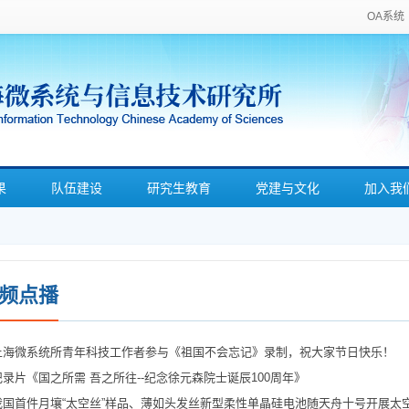
OA系统
果
队伍建设
研究生教育
党建与文化
加入我
频点播
上海微系统所青年科技工作者参与《祖国不会忘记》录制，祝大家节日快乐！
纪录片《国之所需 吾之所往--纪念徐元森院士诞辰100周年》
我国首件月壤“太空丝”样品、薄如头发丝新型柔性单晶硅电池随天舟十号开展太