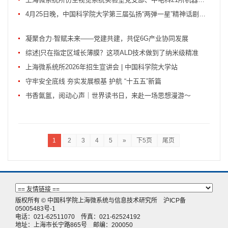
4月25日晚，中国科学院大学第三届弘扬“两弹一星”精神话剧大赛决赛即将上演，我所...
凝聚合力·智赋未来——党建共建，共促6G产业协同发展
综述|只在指定区域长薄膜？这项ALD技术做到了纳米级精准
上海微系统所2026年招生宣讲会 | 中国科学院大学站
守牢安全底线 夯实发展根基 护航 “十五五”新篇
书香氤氲，阅动心声｜世界读书日，来赴一场思想漫游～
1
2
3
4
5
»
下5页
尾页
版权所有 © 中国科学院上海微系统与信息技术研究所
沪ICP备
05005483号-1
电话：021-62511070 传真：021-62524192
地址：上海市长宁路865号 邮编：200050