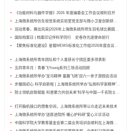
《功能材料与器件学报》2026 年度编委会工作会议顺利召开
上海微系统所仿生视觉系统实验室党支部与微小卫星创新研究院空间天眼专项总体所党...
羽动青春，赛出风采|2026年上海微系统所师生羽毛球比赛圆满落幕
国际档案日 | 档案印记伴科学同行 史卷存光逐使命前行
【聚焦标准化建设】星载MEMS标准化工作组2026年度会议顺利举办
上海微系统所青年团队和个人喜获长宁团区委多项表彰
五四青年月｜青春飞Young系列三场活动回顾
上海微系统所举办“龙马精神 童趣飞扬”迎六一亲子游园会活动
步履践初心 科学启新程 | 上海微系统所举办“弘扬科学家精神”健步走活动
院士领航启智赋能 科普聚力共创未来“科学与中国—千名院士·千场科普”上海行活动...
打开脑机接口的想象空间，上海微系统所带公众走近未来技术
上海微系统所举办“送医进院所 暖心护科研”爱心义诊活动
中国科学院大学教育基金会第二届业务培训会顺利在上海微系统所成功举办
上海微系统所仿生视觉系统实验室党支部、中电科21所机器人及核心部件研发中心、32...