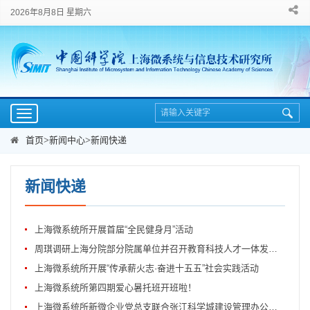
2026年8月8日 星期六
Toggle
navigation
首页
>
新闻中心
>
新闻快递
新闻快递
上海微系统所开展首届“全民健身月”活动
周琪调研上海分院部分院属单位并召开教育科技人才一体发展工作推进会
上海微系统所开展“传承薪火志·奋进十五五”社会实践活动
上海微系统所第四期爱心暑托班开班啦！
上海微系统所新微企业党总支联合张江科学城建设管理办公室集成电路产业处党支部开...