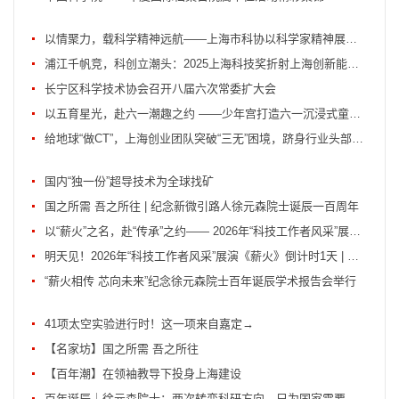
以情聚力，载科学精神远航——上海市科协以科学家精神展演赋能高水平科技自立自强
浦江千帆竞，科创立潮头：2025上海科技奖折射上海创新能级持续跃升
长宁区科学技术协会召开八届六次常委扩大会
以五育星光，赴六一潮趣之约 ——少年宫打造六一沉浸式童趣盛宴
给地球“做CT”，上海创业团队突破“三无”困境，跻身行业头部拿下海外订单
国内“独一份”超导技术为全球找矿
国之所需 吾之所往 | 纪念新微引路人徐元森院士诞辰一百周年
以“薪火”之名，赴“传承”之约—— 2026年“科技工作者风采”展演再起新篇
明天见！2026年“科技工作者风采”展演《薪火》倒计时1天 | 一键预约+观演中奖名单...
“薪火相传 芯向未来”纪念徐元森院士百年诞辰学术报告会举行
41项太空实验进行时！这一项来自嘉定→
【名家坊】国之所需 吾之所往
【百年潮】在领袖教导下投身上海建设
百年诞辰｜徐元森院士：两次转变科研方向，只为国家需要