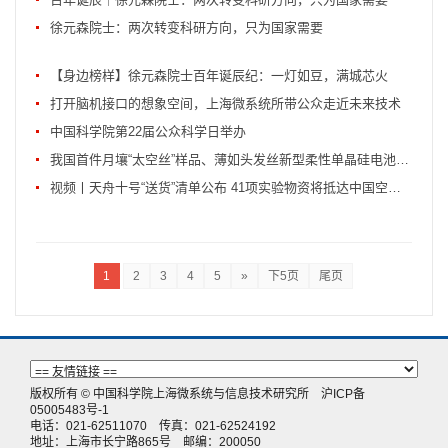
徐元森院士：两次转变科研方向，只为国家需要
【身边榜样】徐元森院士百年诞辰纪：一灯如豆，满城芯火
打开脑机接口的想象空间，上海微系统所带公众走近未来技术
中国科学院第22届公众科学日举办
我国首件月壤“太空丝”样品、薄如头发丝新型柔性单晶硅电池随天舟十号开展太空实验
视频丨天舟十号“送货”清单公布 41项实验物资将抵达中国空间站
1
2
3
4
5
»
下5页
尾页
版权所有 © 中国科学院上海微系统与信息技术研究所
沪ICP备
05005483号-1
电话：021-62511070 传真：021-62524192
地址：上海市长宁路865号 邮编：200050