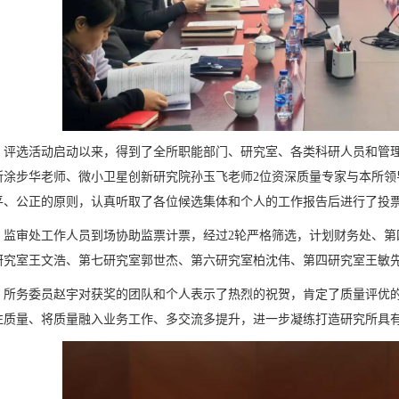
评选活动启动以来，得到了全所职能部门、研究室、各类科研人员和管
所涂步华老师、微小卫星创新研究院孙玉飞老师2位资深质量专家与本所领
平、公正的原则，认真听取了各位候选集体和个人的工作报告后进行了投
监审处工作人员到场协助监票计票，经过2轮严格筛选，计划财务处、第
研究室王文浩、第七研究室郭世杰、第六研究室柏沈伟、第四研究室王敏先
所务委员赵宇对获奖的团队和个人表示了热烈的祝贺，肯定了质量评优
注质量、将质量融入业务工作、多交流多提升，进一步凝练打造研究所具