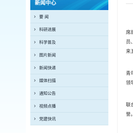
新闻中心
要 闻
科研进展
席
员
科学普及
来
图片新闻
新闻快递
青
媒体扫描
领
通知公告
联
视频点播
誉
党建快讯