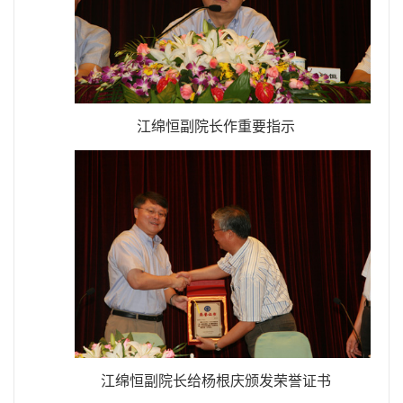
江绵恒副院长作重要指示
江绵恒副院长给杨根庆颁发荣誉证书