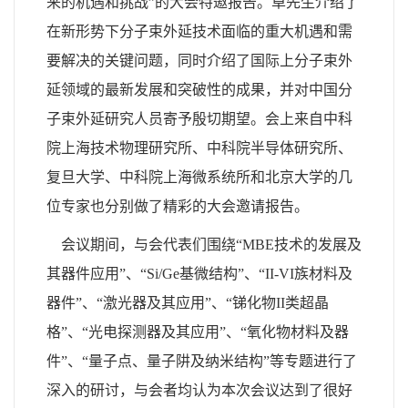
来的机遇和挑战”的大会特邀报告。卓先生介绍了
在新形势下分子束外延技术面临的重大机遇和需
要解决的关键问题，同时介绍了国际上分子束外
延领域的最新发展和突破性的成果，并对中国分
子束外延研究人员寄予殷切期望。会上来自中科
院上海技术物理研究所、中科院半导体研究所、
复旦大学、中科院上海微系统所和北京大学的几
位专家也分别做了精彩的大会邀请报告。
会议期间，与会代表们围绕“
MBE
技术的发展及
其器件应用”、“
Si/Ge
基微结构”、“
II-VI
族材料及
器件”、“激光器及其应用”、“锑化物
II
类超晶
格”、“光电探测器及其应用”、“氧化物材料及器
件”、“量子点、量子阱及纳米结构”等专题进行了
深入的研讨，与会者均认为本次会议达到了很好