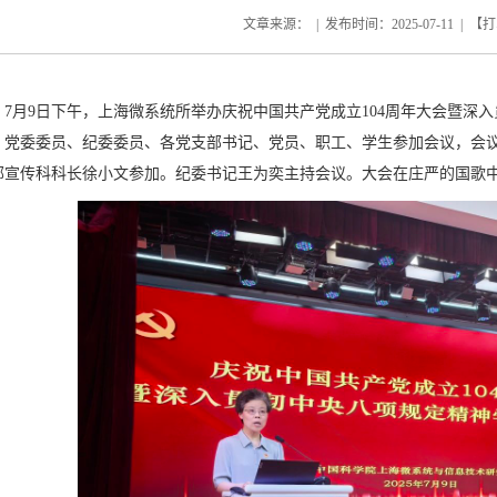
文章来源： | 发布时间：2025-07-11 | 【
打
7月9日下午，上海微系统所举办庆祝中国共产党成立104周年大会暨深
、党委委员、纪委委员、各党支部书记、党员、职工、学生参加会议，会
部宣传科科长徐小文参加。纪委书记王为奕主持会议。大会在庄严的国歌