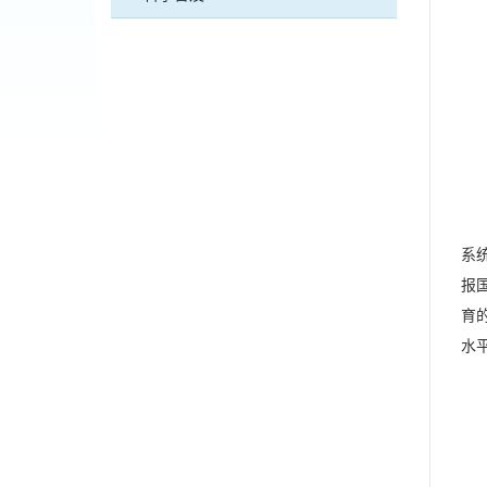
系
报
育
水