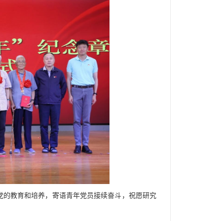
党的教育和培养，寄语青年党员接续奋斗，祝愿研究