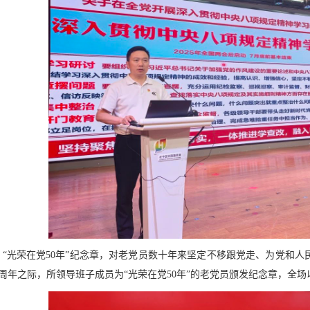
“光荣在党50年”纪念章，对老党员数十年来坚定不移跟党走、为党和
04周年之际，所领导班子成员为“光荣在党50年”的老党员颁发纪念章，全