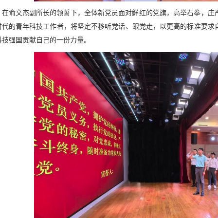
在俞文杰副所长的领誓下，全体新党员面对鲜红的党旗，高举右拳，庄
时代的青年科技工作者，将坚定不移听党话、跟党走，以更高的标准要求
科技强国贡献自己的一份力量。