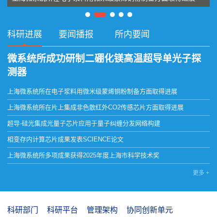
科研进展
要闻播报
所内要闻
微系统所成功研制二硼化镁高温超导单光子探
测器
上海微系统所在电子浆料用微米级蒙烯铜粉制备方面取得进展
上海微系统所在片上集成非色散红外CO2传感芯片方面取得进展
超导-硅光集成光量子芯片应用于量子纠缠分发网络构建
相变存内计算芯片成果发表SCIENCE论文
上海微系统所多项成果获得2025年度上海市科学技术奖
上海微系统所在压电MEMS悬臂梁“频率–角度”解耦设计新方法...
更多 +
上海微系统所实现在铜薄膜上无额外加热生长石墨烯取得进展
科研部门
科研平台
管理架构
协同创新单元